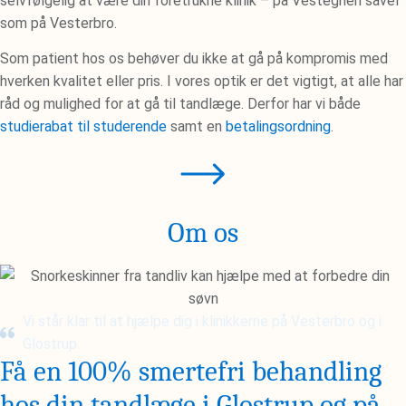
selvfølgelig at være din foretrukne klinik – på Vestegnen såvel
som på Vesterbro.
Som patient hos os behøver du ikke at gå på kompromis med
hverken kvalitet eller pris. I vores optik er det vigtigt, at alle har
råd og mulighed for at gå til tandlæge. Derfor har vi både
studierabat til studerende
samt en
betalingsordning
.
Om os
Vi står klar til at hjælpe dig i klinikkerne på Vesterbro og i
Glostrup.
Få en 100% smertefri behandling
hos din tandlæge i Glostrup og på