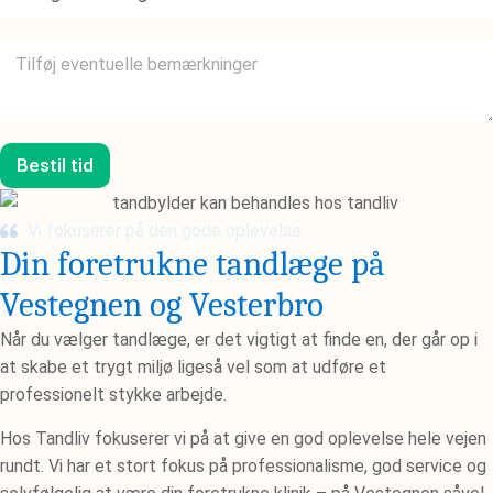
d
l
a
g
Y
g
b
d
(
e
e
D
h
r
D
a
l
.
n
i
M
Bestil tid
d
g
M
l
e
.
i
r
Y
n
Vi fokuserer på den gode oplevelse.
e
Y
g
Din foretrukne tandlæge på
k
)
*
o
*
Vestegnen og Vesterbro
m
m
Når du vælger tandlæge, er det vigtigt at finde en, der går op i
e
n
at skabe et trygt miljø ligeså vel som at udføre et
t
professionelt stykke arbejde.
a
r
Hos Tandliv fokuserer vi på at give en god oplevelse hele vejen
e
rundt. Vi har et stort fokus på professionalisme, god service og