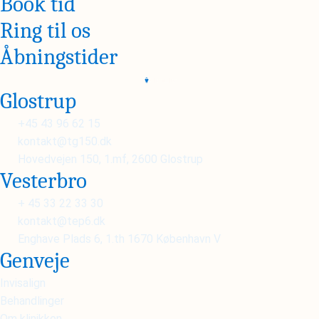
Book tid
Ring til os
Åbningstider
Glostrup
+45 43 96 62 15
kontakt@tg150.dk
Hovedvejen 150, 1.mf, 2600 Glostrup
Vesterbro
+ 45 33 22 33 30
kontakt@tep6.dk
Enghave Plads 6, 1.th 1670 København V
Genveje
Invisalign
Behandlinger
Om klinikken