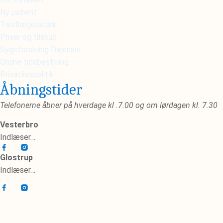
Ny patient
Tandlægeskræk
Priser og tilskud
Sygeforskring Danmark
Online tidsbestilling
Privatlivspolitik
Åbningstider
Telefonerne åbner på hverdage kl .7.00 og om lørdagen kl. 7.30
Vesterbro
Indlæser…
Glostrup
Indlæser…