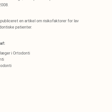
2008.
 publiceret en artikel om risikofaktorer for lav
ontiske patienter.
af:
læger i Ortodonti
nti
todonti