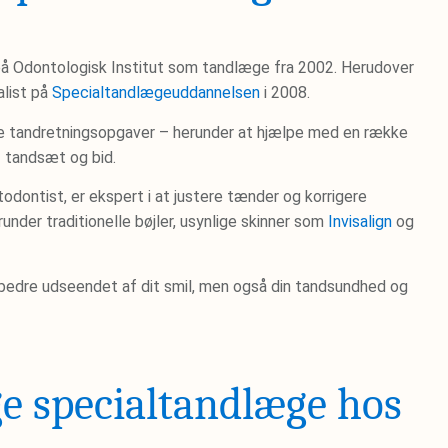
på Odontologisk Institut som tandlæge fra 2002. Herudover
list på
Specialtandlægeuddannelsen
i 2008.
lle tandretningsopgaver – herunder at hjælpe med en række
af tandsæt og bid.
todontist, er ekspert i at justere tænder og korrigere
nder traditionelle bøjler, usynlige skinner som
Invisalign
og
orbedre udseendet af dit smil, men også din tandsundhed og
ge specialtandlæge hos