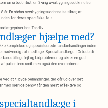
som en ortodontist, en 3-årig overbygningsuddannelse.
 8 år. En sådan overbygningsuddannelse sikrer, at
nden for deres specifikke felt.
andlæger hjælpe med?
ække komplekse og specialiserede tandbehandlinger inden
e er nødvendigt at medtage. Specialtandlæge I Ortodonti
e tandstillingsfejl og bidproblemer og sikrer en god
et af patientens smil, men også den overordnede
e ved at tilbyde behandlinger, der går ud over det
ter med særlige behov får den mest effektive og
specialtandlæge i