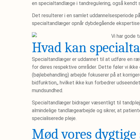
en specialtandlæge i tandregulering, også kendt 
Det resulterer i en samlet uddannelsesperiode på
specialtandlæger opnår dybdegående ekspertise i
Hvad kan specialt
Specialtandlæger er uddannet til at udføre en r
for deres respektive områder. Dette føler vi ikk
(bøjlebehandling) arbejde fokuserer på at korriger
bidfunktion,, hvilket ikke kun forbedrer udseend
mundsundhed.
Specialtandlæger bidrager væsentligt til tandplej
almindelige tandlægearbejde og sikrer, at patien
specialiserede pleje​​​​​​.
Mød vores dygtige 