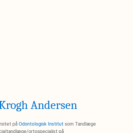
Krogh Andersen
rsitet på
Odontologisk Institut
som Tandlæge
ialtandlæge/ortospecialist på