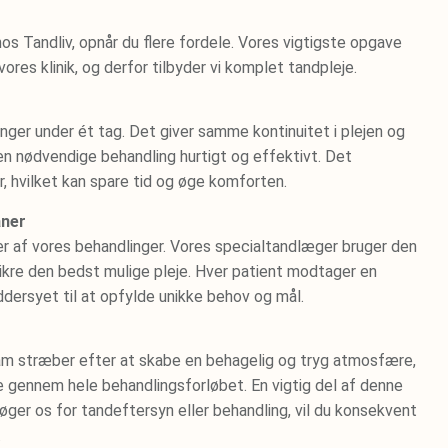
s Tandliv, opnår du flere fordele. Vores vigtigste opgave
 vores klinik, og derfor tilbyder vi komplet tandpleje.
inger under ét tag. Det giver samme kontinuitet i plejen og
den nødvendige behandling hurtigt og effektivt. Det
, hvilket kan spare tid og øge komforten.
aner
ekter af vores behandlinger. Vores specialtandlæger bruger den
ikre den bedst mulige pleje. Hver patient modtager en
ddersyet til at opfylde unikke behov og mål.
am stræber efter at skabe en behagelig og tryg atmosfære,
de gennem hele behandlingsforløbet. En vigtig del af denne
ger os for tandeftersyn eller behandling, vil du konsekvent
.