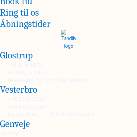
Book tid
Ring til os
Åbningstider
Glostrup
+45 43 96 62 15
kontakt@tg150.dk
Hovedvejen 150, 1.mf, 2600 Glostrup
Vesterbro
+ 45 33 22 33 30
kontakt@tep6.dk
Enghave Plads 6, 1.th 1670 København V
Genveje
Invisalign