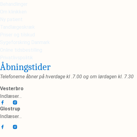
Behandlinger
Om klinikken
Ny patient
Tandlægeskræk
Priser og tilskud
Sygeforskring Danmark
Online tidsbestilling
Privatlivspolitik
Åbningstider
Telefonerne åbner på hverdage kl .7.00 og om lørdagen kl. 7.30
Vesterbro
Indlæser…
Glostrup
Indlæser…