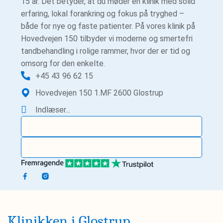
15 år. Det betyder, at du møder en klinik med solid
erfaring, lokal forankring og fokus på tryghed –
både for nye og faste patienter. På vores klinik på
Hovedvejen 150 tilbyder vi moderne og smertefri
tandbehandling i rolige rammer, hvor der er tid og
omsorg for den enkelte.
+45 43 96 62 15
Hovedvejen 150 1.MF 2600 Glostrup
Indlæser...
Bestil tid
Ny patient?
Klinikken i Glostrup