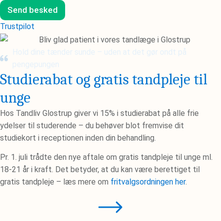
(
i
d
Send besked
D
g
l
D
e
i
Trustpilot
.
r
n
M
e
g
M
k
Hold dine tænder sunde – uden at det gør ondt på
*
.
o
pengepungen
Y
m
Studierabat og gratis tandpleje til
Y
m
)
e
unge
*
n
t
Hos Tandliv Glostrup giver vi 15% i studierabat på alle frie
a
ydelser til studerende – du behøver blot fremvise dit
r
e
studiekort i receptionen inden din behandling.
Pr. 1. juli trådte den nye aftale om gratis tandpleje til unge ml.
18-21 år i kraft. Det betyder, at du kan være berettiget til
gratis tandpleje – læs mere om
fritvalgsordningen her
.