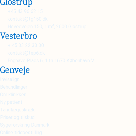
Glostrup
+45 43 96 62 15
kontakt@tg150.dk
Hovedvejen 150, 1.mf, 2600 Glostrup
Vesterbro
+ 45 33 22 33 30
kontakt@tep6.dk
Enghave Plads 6, 1.th 1670 København V
Genveje
Invisalign
Behandlinger
Om klinikken
Ny patient
Tandlægeskræk
Priser og tilskud
Sygeforskring Danmark
Online tidsbestilling