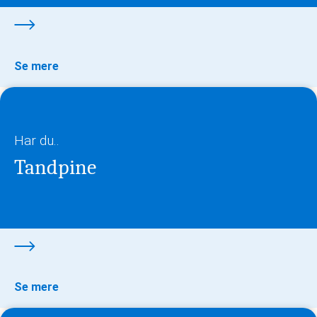
Se mere
Har du..
Tandpine
Se mere