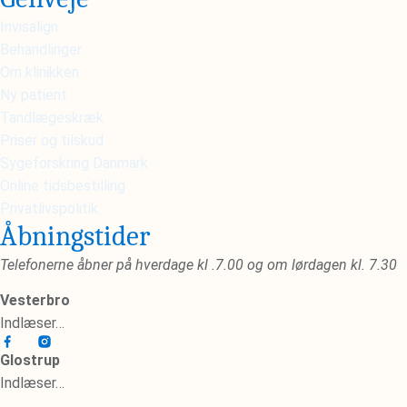
Invisalign
Behandlinger
Om klinikken
Ny patient
Tandlægeskræk
Priser og tilskud
Sygeforskring Danmark
Online tidsbestilling
Privatlivspolitik
Åbningstider
Telefonerne åbner på hverdage kl .7.00 og om lørdagen kl. 7.30
Vesterbro
Indlæser…
Glostrup
Indlæser…