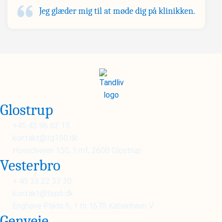
Jeg glæder mig til at møde dig på klinikken.
Glostrup
+45 43 96 62 15
kontakt@tg150.dk
Hovedvejen 150, 1.mf, 2600 Glostrup
Vesterbro
+ 45 33 22 33 30
kontakt@tep6.dk
Enghave Plads 6, 1.th 1670 København V
Genveje