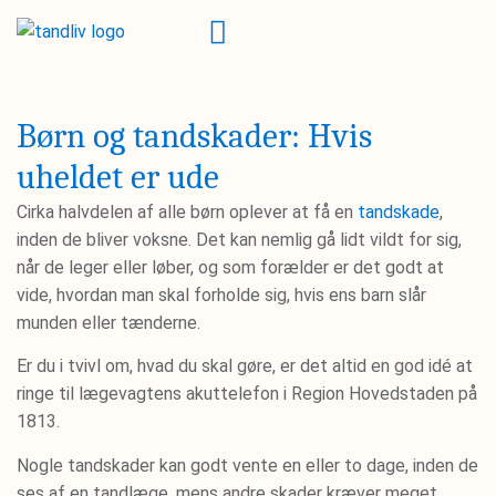
Børn og tandskader: Hvis
uheldet er ude
Cirka halvdelen af alle børn oplever at få en
tandskade
,
inden de bliver voksne. Det kan nemlig gå lidt vildt for sig,
når de leger eller løber, og som forælder er det godt at
vide, hvordan man skal forholde sig, hvis ens barn slår
munden eller tænderne.
Er du i tvivl om, hvad du skal gøre, er det altid en god idé at
ringe til lægevagtens akuttelefon i Region Hovedstaden på
1813.
Nogle tandskader kan godt vente en eller to dage, inden de
ses af en tandlæge, mens andre skader kræver meget