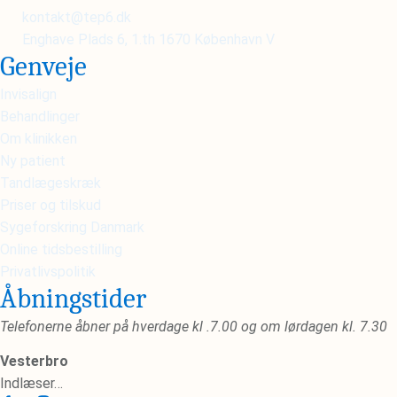
kontakt@tep6.dk
Enghave Plads 6, 1.th 1670 København V
Genveje
Invisalign
Behandlinger
Om klinikken
Ny patient
Tandlægeskræk
Priser og tilskud
Sygeforskring Danmark
Online tidsbestilling
Privatlivspolitik
Åbningstider
Telefonerne åbner på hverdage kl .7.00 og om lørdagen kl. 7.30
Vesterbro
Indlæser…