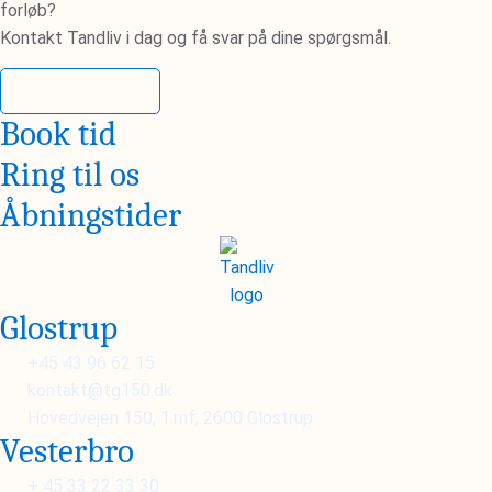
forløb?
Kontakt Tandliv i dag og få svar på dine spørgsmål.
Kontakt os
Book tid
Ring til os
Åbningstider
Glostrup
+45 43 96 62 15
kontakt@tg150.dk
Hovedvejen 150, 1.mf, 2600 Glostrup
Vesterbro
+ 45 33 22 33 30